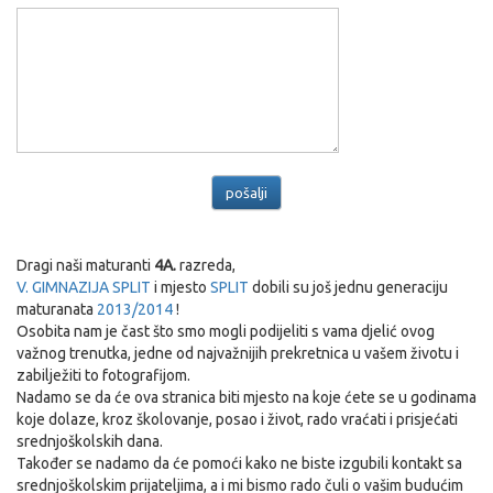
Dragi naši maturanti
4A.
razreda,
V. GIMNAZIJA SPLIT
i mjesto
SPLIT
dobili su još jednu generaciju
maturanata
2013/2014
!
Osobita nam je čast što smo mogli podijeliti s vama djelić ovog
važnog trenutka, jedne od najvažnijih prekretnica u vašem životu i
zabilježiti to fotografijom.
Nadamo se da će ova stranica biti mjesto na koje ćete se u godinama
koje dolaze, kroz školovanje, posao i život, rado vraćati i prisjećati
srednjoškolskih dana.
Također se nadamo da će pomoći kako ne biste izgubili kontakt sa
srednjoškolskim prijateljima, a i mi bismo rado čuli o vašim budućim