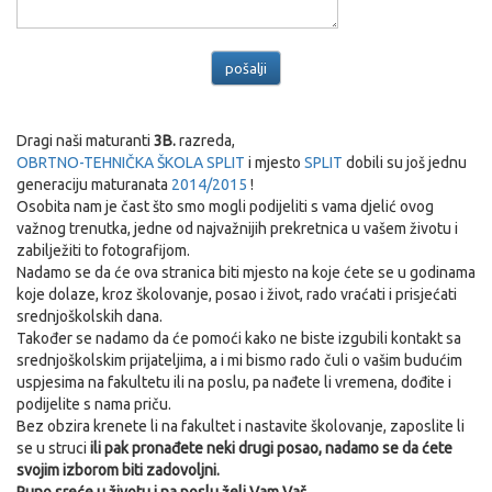
Dragi naši maturanti
3B.
razreda,
OBRTNO-TEHNIČKA ŠKOLA SPLIT
i mjesto
SPLIT
dobili su još jednu
generaciju maturanata
2014/2015
!
Osobita nam je čast što smo mogli podijeliti s vama djelić ovog
važnog trenutka, jedne od najvažnijih prekretnica u vašem životu i
zabilježiti to fotografijom.
Nadamo se da će ova stranica biti mjesto na koje ćete se u godinama
koje dolaze, kroz školovanje, posao i život, rado vraćati i prisjećati
srednjoškolskih dana.
Također se nadamo da će pomoći kako ne biste izgubili kontakt sa
srednjoškolskim prijateljima, a i mi bismo rado čuli o vašim budućim
uspjesima na fakultetu ili na poslu, pa nađete li vremena, dođite i
podijelite s nama priču.
Bez obzira krenete li na fakultet i nastavite školovanje, zaposlite li
se u struci
ili pak pronađete neki drugi posao, nadamo se da ćete
svojim izborom biti zadovoljni.