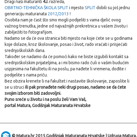
Dragi naši maturanti
4J.
razreda,
OBRTNO-TEHNIČKA ŠKOLA SPLIT
i mjesto
SPLIT
dobili su još jednu
generaciju maturanata
2012/2013
!
Osobita nam je čast što smo mogli podijeliti s vama djelić ovog
važnog trenutka, jedne od najvažnijih prekretnica u vašem životu i
zabilježiti to fotografijom.
Nadamo se da će ova stranica biti mjesto na koje ćete se u godinama
koje dolaze, kroz školovanje, posao i život, rado vraćati i prisjećati
srednjoškolskih dana.
Također se nadamo da će pomoći kako ne biste izgubili kontakt sa
srednjoškolskim prijateljima, a i mi bismo rado čuli o vašim budućim
uspjesima na fakultetu ili na poslu, pa nađete li vremena, dođite i
podijelite s nama priču.
Bez obzira krenete li na fakultet i nastavite školovanje, zaposlite li
se u struci
ili pak pronađete neki drugi posao, nadamo se da ćete
svojim izborom biti zadovoljni.
Puno sreće u životu i na poslu želi Vam Vaš,
portal Matura, Godišnjak Maturanata Hrvatske
© Matura.hr 2015 Godišnjak Maturanata Hrvatske | Udruga Matura,