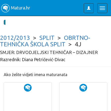
Matura.hr
Toggle
Togg
user
navig
2012/2013
>
SPLIT
>
OBRTNO-
TEHNIČKA ŠKOLA SPLIT
> 4J
SMJER: DRVODJELJSKI TEHNIČAR – DIZAJNER
Razrednik: Diana Petričević-Divac
Ako želite vidjeti imena maturanata