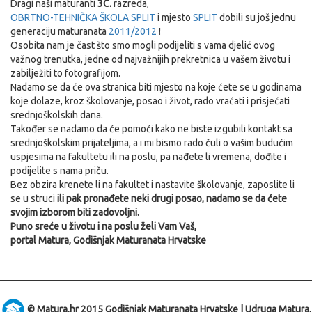
Dragi naši maturanti
3C.
razreda,
OBRTNO-TEHNIČKA ŠKOLA SPLIT
i mjesto
SPLIT
dobili su još jednu
generaciju maturanata
2011/2012
!
Osobita nam je čast što smo mogli podijeliti s vama djelić ovog
važnog trenutka, jedne od najvažnijih prekretnica u vašem životu i
zabilježiti to fotografijom.
Nadamo se da će ova stranica biti mjesto na koje ćete se u godinama
koje dolaze, kroz školovanje, posao i život, rado vraćati i prisjećati
srednjoškolskih dana.
Također se nadamo da će pomoći kako ne biste izgubili kontakt sa
srednjoškolskim prijateljima, a i mi bismo rado čuli o vašim budućim
uspjesima na fakultetu ili na poslu, pa nađete li vremena, dođite i
podijelite s nama priču.
Bez obzira krenete li na fakultet i nastavite školovanje, zaposlite li
se u struci
ili pak pronađete neki drugi posao, nadamo se da ćete
svojim izborom biti zadovoljni.
Puno sreće u životu i na poslu želi Vam Vaš,
portal Matura, Godišnjak Maturanata Hrvatske
© Matura.hr 2015 Godišnjak Maturanata Hrvatske | Udruga Matura,