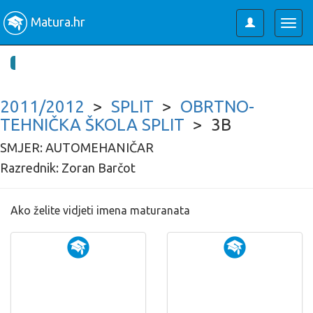
Matura.hr
Toggle
Togg
user
navig
2011/2012
>
SPLIT
>
OBRTNO-
TEHNIČKA ŠKOLA SPLIT
> 3B
SMJER: AUTOMEHANIČAR
Razrednik: Zoran Barčot
Ako želite vidjeti imena maturanata