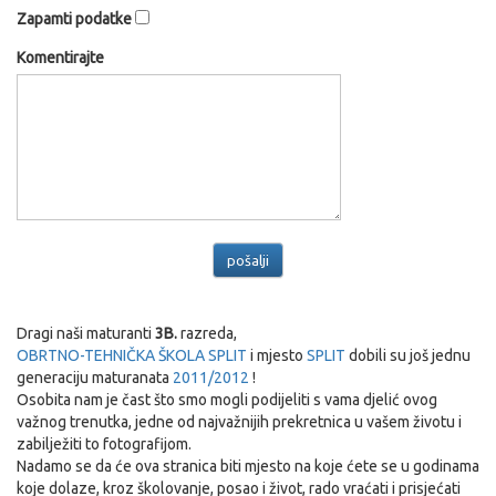
Zapamti podatke
Komentirajte
Dragi naši maturanti
3B.
razreda,
OBRTNO-TEHNIČKA ŠKOLA SPLIT
i mjesto
SPLIT
dobili su još jednu
generaciju maturanata
2011/2012
!
Osobita nam je čast što smo mogli podijeliti s vama djelić ovog
važnog trenutka, jedne od najvažnijih prekretnica u vašem životu i
zabilježiti to fotografijom.
Nadamo se da će ova stranica biti mjesto na koje ćete se u godinama
koje dolaze, kroz školovanje, posao i život, rado vraćati i prisjećati