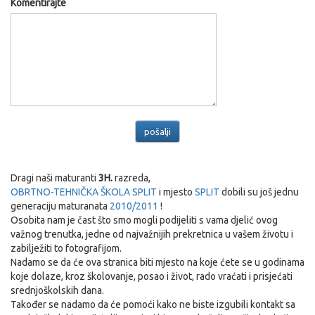
Komentirajte
Dragi naši maturanti
3H.
razreda,
OBRTNO-TEHNIČKA ŠKOLA SPLIT
i mjesto
SPLIT
dobili su još jednu
generaciju maturanata
2010/2011
!
Osobita nam je čast što smo mogli podijeliti s vama djelić ovog
važnog trenutka, jedne od najvažnijih prekretnica u vašem životu i
zabilježiti to fotografijom.
Nadamo se da će ova stranica biti mjesto na koje ćete se u godinama
koje dolaze, kroz školovanje, posao i život, rado vraćati i prisjećati
srednjoškolskih dana.
Također se nadamo da će pomoći kako ne biste izgubili kontakt sa