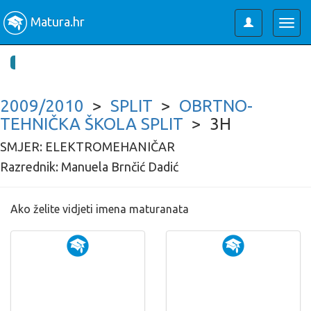
Matura.hr
Toggle
Togg
user
navig
2009/2010
>
SPLIT
>
OBRTNO-
TEHNIČKA ŠKOLA SPLIT
> 3H
SMJER: ELEKTROMEHANIČAR
Razrednik: Manuela Brnčić Dadić
Ako želite vidjeti imena maturanata