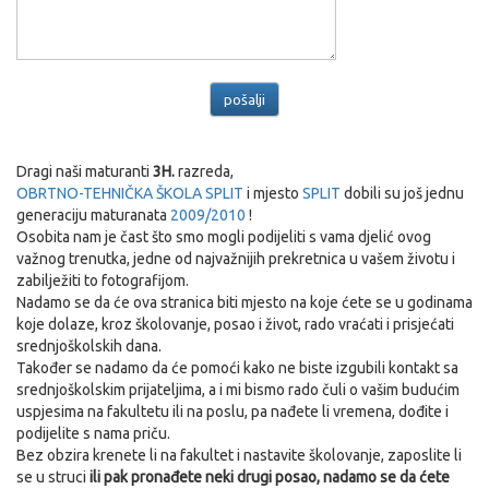
Dragi naši maturanti
3H.
razreda,
OBRTNO-TEHNIČKA ŠKOLA SPLIT
i mjesto
SPLIT
dobili su još jednu
generaciju maturanata
2009/2010
!
Osobita nam je čast što smo mogli podijeliti s vama djelić ovog
važnog trenutka, jedne od najvažnijih prekretnica u vašem životu i
zabilježiti to fotografijom.
Nadamo se da će ova stranica biti mjesto na koje ćete se u godinama
koje dolaze, kroz školovanje, posao i život, rado vraćati i prisjećati
srednjoškolskih dana.
Također se nadamo da će pomoći kako ne biste izgubili kontakt sa
srednjoškolskim prijateljima, a i mi bismo rado čuli o vašim budućim
uspjesima na fakultetu ili na poslu, pa nađete li vremena, dođite i
podijelite s nama priču.
Bez obzira krenete li na fakultet i nastavite školovanje, zaposlite li
se u struci
ili pak pronađete neki drugi posao, nadamo se da ćete