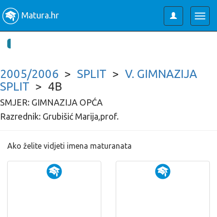
Matura.hr
Toggle
Togg
user
navig
2005/2006
>
SPLIT
>
V. GIMNAZIJA
SPLIT
> 4B
SMJER: GIMNAZIJA OPĆA
Razrednik: Grubišić Marija,prof.
Ako želite vidjeti imena maturanata