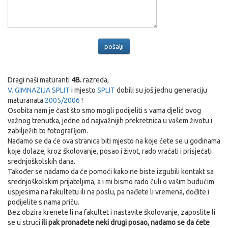
Dragi naši maturanti
4B.
razreda,
V. GIMNAZIJA SPLIT
i mjesto
SPLIT
dobili su još jednu generaciju
maturanata
2005/2006
!
Osobita nam je čast što smo mogli podijeliti s vama djelić ovog
važnog trenutka, jedne od najvažnijih prekretnica u vašem životu i
zabilježiti to fotografijom.
Nadamo se da će ova stranica biti mjesto na koje ćete se u godinama
koje dolaze, kroz školovanje, posao i život, rado vraćati i prisjećati
srednjoškolskih dana.
Također se nadamo da će pomoći kako ne biste izgubili kontakt sa
srednjoškolskim prijateljima, a i mi bismo rado čuli o vašim budućim
uspjesima na fakultetu ili na poslu, pa nađete li vremena, dođite i
podijelite s nama priču.
Bez obzira krenete li na fakultet i nastavite školovanje, zaposlite li
se u struci
ili pak pronađete neki drugi posao, nadamo se da ćete