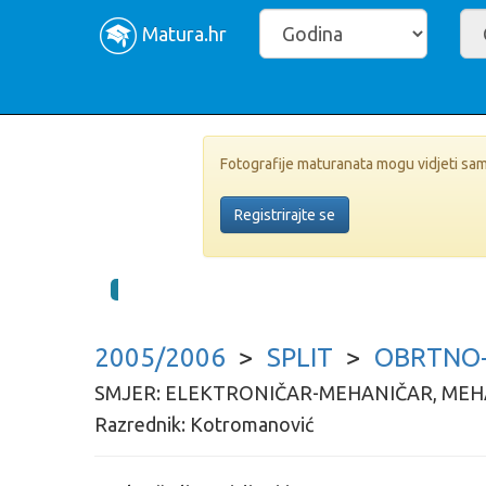
Matura.hr
Fotografije maturanata mogu vidjeti samo 
Registrirajte se
2005/2006
>
SPLIT
>
OBRTNO-
SMJER: ELEKTRONIČAR-MEHANIČAR, ME
Razrednik: Kotromanović