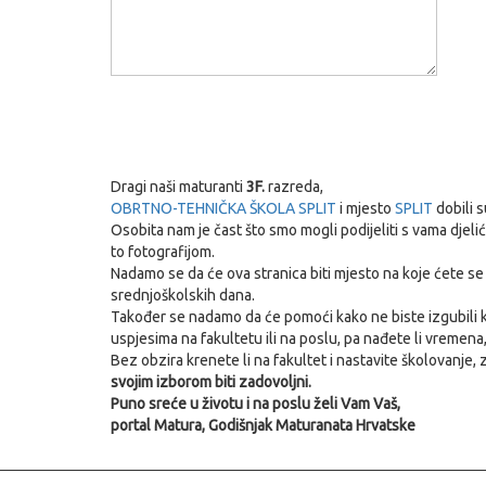
Dragi naši maturanti
3F.
razreda,
OBRTNO-TEHNIČKA ŠKOLA SPLIT
i mjesto
SPLIT
dobili 
Osobita nam je čast što smo mogli podijeliti s vama djelić
to fotografijom.
Nadamo se da će ova stranica biti mjesto na koje ćete se u
srednjoškolskih dana.
Također se nadamo da će pomoći kako ne biste izgubili ko
uspjesima na fakultetu ili na poslu, pa nađete li vremena,
Bez obzira krenete li na fakultet i nastavite školovanje, z
svojim izborom biti zadovoljni.
Puno sreće u životu i na poslu želi Vam Vaš,
portal Matura, Godišnjak Maturanata Hrvatske