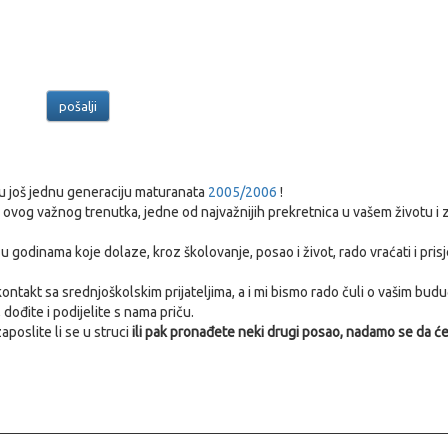
su još jednu generaciju maturanata
2005/2006
!
 ovog važnog trenutka, jedne od najvažnijih prekretnica u vašem životu i za
 godinama koje dolaze, kroz školovanje, posao i život, rado vraćati i prisj
ntakt sa srednjoškolskim prijateljima, a i mi bismo rado čuli o vašim bud
 dođite i podijelite s nama priču.
aposlite li se u struci
ili pak pronađete neki drugi posao, nadamo se da ć