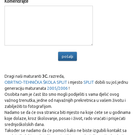
Komentirajte
Dragi naši maturanti
3C.
razreda,
OBRTNO-TEHNIČKA ŠKOLA SPLIT
i mjesto
SPLIT
dobili su još jednu
generaciju maturanata
2005/2006
!
Osobita nam je čast što smo mogli podijeliti s vama djelić ovog
važnog trenutka, jedne od najvažnijih prekretnica u vašem životu i
zabilježiti to fotografijom.
Nadamo se da će ova stranica biti mjesto na koje ćete se u godinama
koje dolaze, kroz školovanje, posao i život, rado vraćati i prisjećati
srednjoškolskih dana.
Također se nadamo da će pomoći kako ne biste izgubili kontakt sa