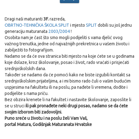
Dragi naši maturanti
3F.
razreda,
OBRTNO-TEHNIČKA ŠKOLA SPLIT
i mjesto
SPLIT
dobili su još jednu
generaciju maturanata
2003/2004
!
Osobita nam je čast što smo mogli podijeliti s vama djelić ovog
važnog trenutka, jedne od najvažnijih prekretnica u vašem životu i
zabilježiti to fotografijom.
Nadamo se da će ova stranica biti mjesto na koje ćete se u godinama
koje dolaze, kroz školovanje, posao i život, rado vraćati i prisjećati
srednjoškolskih dana.
Također se nadamo da će pomoći kako ne biste izgubili kontakt sa
srednjoškolskim prijateljima, a i mi bismo rado čuli o vašim budućim
uspjesima na fakultetu ili na poslu, pa nađete li vremena, dođite i
podijelite s nama priču.
Bez obzira krenete li na fakultet i nastavite školovanje, zaposlite li
se u struci
ili pak pronađete neki drugi posao, nadamo se da ćete
svojim izborom biti zadovoljni.
Puno sreće u životu i na poslu želi Vam Vaš,
portal Matura, Godišnjak Maturanata Hrvatske