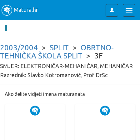
Matura.hr
Toggle
Togg
user
navig
2003/2004
>
SPLIT
>
OBRTNO-
TEHNIČKA ŠKOLA SPLIT
> 3F
SMJER: ELEKTRONIČAR-MEHANIČAR, MEHANIČAR
Razrednik: Slavko Kotromanović, Prof DrSc
Ako želite vidjeti imena maturanata