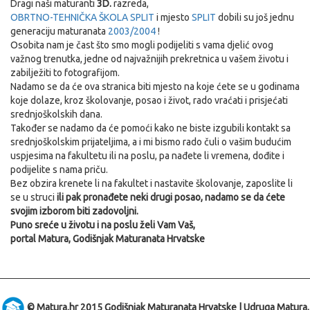
Dragi naši maturanti
3D.
razreda,
OBRTNO-TEHNIČKA ŠKOLA SPLIT
i mjesto
SPLIT
dobili su još jednu
generaciju maturanata
2003/2004
!
Osobita nam je čast što smo mogli podijeliti s vama djelić ovog
važnog trenutka, jedne od najvažnijih prekretnica u vašem životu i
zabilježiti to fotografijom.
Nadamo se da će ova stranica biti mjesto na koje ćete se u godinama
koje dolaze, kroz školovanje, posao i život, rado vraćati i prisjećati
srednjoškolskih dana.
Također se nadamo da će pomoći kako ne biste izgubili kontakt sa
srednjoškolskim prijateljima, a i mi bismo rado čuli o vašim budućim
uspjesima na fakultetu ili na poslu, pa nađete li vremena, dođite i
podijelite s nama priču.
Bez obzira krenete li na fakultet i nastavite školovanje, zaposlite li
se u struci
ili pak pronađete neki drugi posao, nadamo se da ćete
svojim izborom biti zadovoljni.
Puno sreće u životu i na poslu želi Vam Vaš,
portal Matura, Godišnjak Maturanata Hrvatske
© Matura.hr 2015 Godišnjak Maturanata Hrvatske | Udruga Matura,