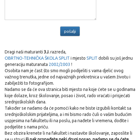
Dragi naši maturanti
3J.
razreda,
OBRTNO-TEHNIČKA ŠKOLA SPLIT
i mjesto
SPLIT
dobili su još jednu
generaciju maturanata
2002/2003
!
Osobita nam je čast što smo mogli podijeliti s vama djelić ovog
važnog trenutka, jedne od najvažnijih prekretnica u vašem životu i
zabilježiti to fotografijom.
Nadamo se da će ova stranica biti mjesto na koje ćete se u godinama
koje dolaze, kroz školovanje, posao i život, rado vraćati i prisjećati
srednjoškolskih dana.
Također se nadamo da će pomoći kako ne biste izgubili kontakt sa
srednjoškolskim prijateljima, a i mi bismo rado čuli o vašim budućim
uspjesima na fakultetu ili na poslu, pa nađete li vremena, dođite i
podijelite s nama priču.
Bez obzira krenete li na fakultet i nastavite školovanje, zaposlite li
se u struci
ili pak pronađete neki drugi posao, nadamo se da ćete