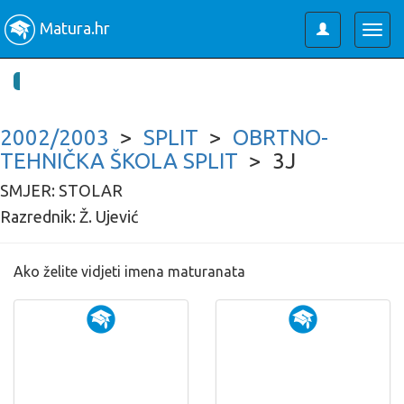
Matura.hr
Toggle
Togg
user
navig
2002/2003
>
SPLIT
>
OBRTNO-
TEHNIČKA ŠKOLA SPLIT
> 3J
SMJER: STOLAR
Razrednik: Ž. Ujević
Ako želite vidjeti imena maturanata